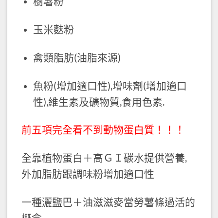
樹薯粉
玉米麩粉
禽類脂肪(油脂來源)
魚粉(增加適口性),增味劑(增加適口
性),維生素及礦物質,食用色素.
前五項完全看不到動物蛋白質！！！
全靠植物蛋白＋高ＧＩ碳水提供營養,
外加脂肪跟調味粉增加適口性
一種灑鹽巴＋油滋滋麥當勞薯條過活的
概念