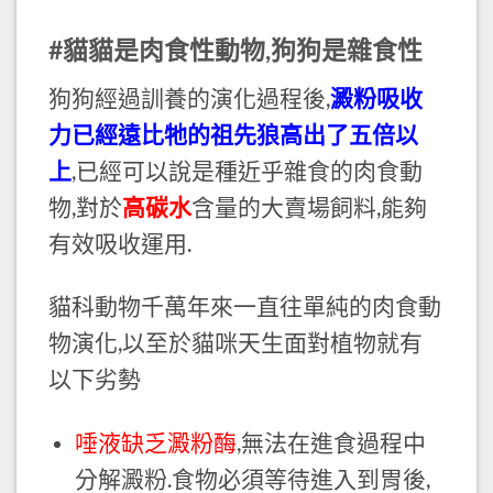
#貓貓是肉食性動物,狗狗是雜食性
狗狗經過訓養的演化過程後,
澱粉吸收
力已經遠比牠的祖先狼高出了五倍以
上
,已經可以說是種近乎雜食的肉食動
物,對於
高碳水
含量的大賣場飼料,能夠
有效吸收運用.
貓科動物千萬年來一直往單純的肉食動
物演化,以至於貓咪天生面對植物就有
以下劣勢
唾液缺乏澱粉酶
,無法在進食過程中
分解澱粉.食物必須等待進入到胃後,