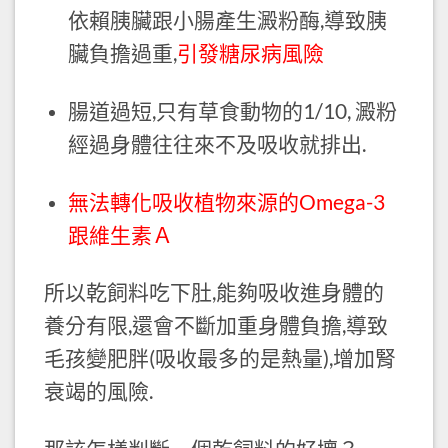
依賴胰臟跟小腸產生澱粉酶,導致胰
臟負擔過重,
引發糖尿病風險
腸道過短,只有草食動物的1/10, 澱粉
經過身體往往來不及吸收就排出.
無法轉化吸收植物來源的Omega-3
跟維生素Ａ
所以乾飼料吃下肚,能夠吸收進身體的
養分有限,還會不斷加重身體負擔,導致
毛孩變肥胖(吸收最多的是熱量),增加腎
衰竭的風險.