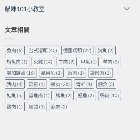
貓咪101小教室
文章相關
兔肉
(6)
台式罐頭
(40)
德國罐頭
(22)
旗魚
(2)
旗魚肉
(1)
火雞
(14)
牛肉
(9)
甲魚
(1)
羊肉
(3)
美加罐頭
(16)
虱目魚
(2)
蝦肉
(1)
袋鼠肉
(1)
豬肉
(4)
雉雞
(1)
雞肉
(28)
青蛙
(1)
鮪魚
(5)
鮭魚
(5)
鯊魚肉
(1)
鯡魚
(2)
鰹魚
(2)
鴨肉
(10)
鵝肉
(1)
鵪鶉
(3)
鹿肉
(2)