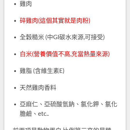
雞肉
碎雞肉(這個其實就是肉粉)
全穀糙米 (中GI碳水來源,可接受)
白米(營養價值不高,充當熱量來源)
雞脂 (含維生素E)
天然雞肉香料
亞麻仁、亞硫酸氫鈉、氯化鉀、氯化
膽鹼、etc..