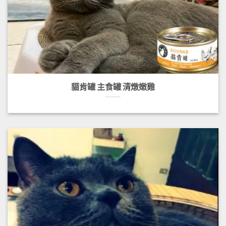
貓肯罐 主食罐 清燉嫩雞