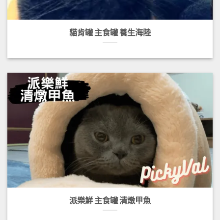
貓肯罐 主食罐 養生海陸
派樂鮮 主食罐 清燉甲魚