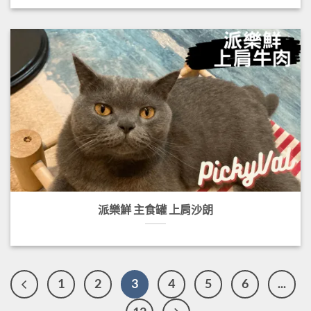
派樂鮮 主食罐 上肩沙朗
1
2
3
4
5
6
...