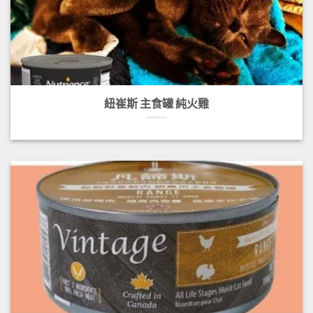
紐崔斯 主食罐 純火雞