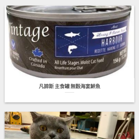
凡諦斯 主食罐 無穀海宴鮮魚