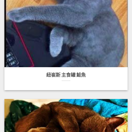
紐崔斯 主食罐 鮭魚