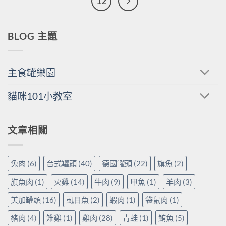
12
BLOG 主題
主食罐樂園
貓咪101小教室
文章相關
兔肉
(6)
台式罐頭
(40)
德國罐頭
(22)
旗魚
(2)
旗魚肉
(1)
火雞
(14)
牛肉
(9)
甲魚
(1)
羊肉
(3)
美加罐頭
(16)
虱目魚
(2)
蝦肉
(1)
袋鼠肉
(1)
豬肉
(4)
雉雞
(1)
雞肉
(28)
青蛙
(1)
鮪魚
(5)