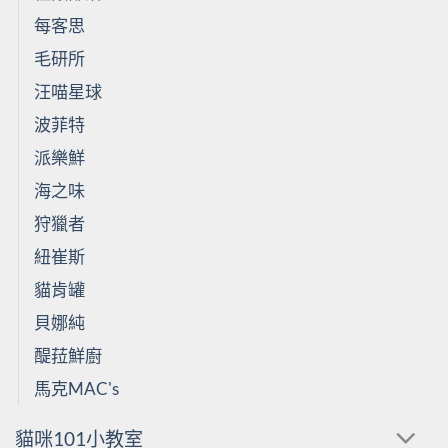
每客思
毛研所
汪喵星球
波菲特
派樂鮮
海之味
狩獵者
紐崔斯
貓肯罐
貝娜純
醍菈鮮廚
馬克MAC's
貓咪101小教室