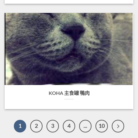
KOHA 主食罐 鴨肉
1
2
3
4
...
10