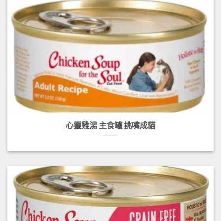
心靈雞湯 主食罐 挑嘴成貓