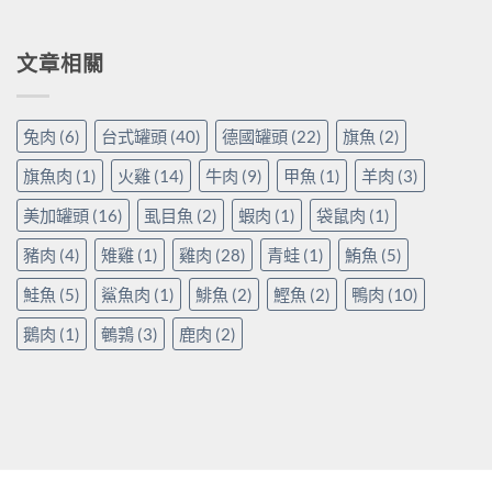
文章相關
兔肉
(6)
台式罐頭
(40)
德國罐頭
(22)
旗魚
(2)
旗魚肉
(1)
火雞
(14)
牛肉
(9)
甲魚
(1)
羊肉
(3)
美加罐頭
(16)
虱目魚
(2)
蝦肉
(1)
袋鼠肉
(1)
豬肉
(4)
雉雞
(1)
雞肉
(28)
青蛙
(1)
鮪魚
(5)
鮭魚
(5)
鯊魚肉
(1)
鯡魚
(2)
鰹魚
(2)
鴨肉
(10)
鵝肉
(1)
鵪鶉
(3)
鹿肉
(2)