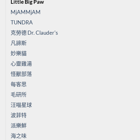
Little Big Paw
MjAMMjAM
TUNDRA
克勞德 Dr. Clauder's
凡諦斯
妙樂貓
心靈雞湯
怪獸部落
每客思
毛研所
汪喵星球
波菲特
派樂鮮
海之味