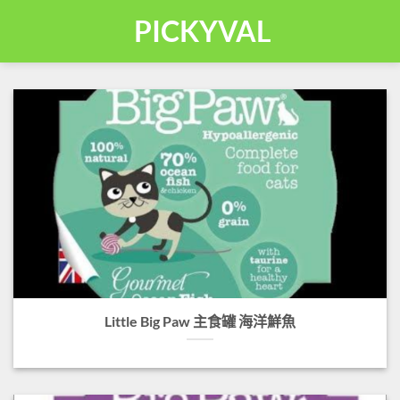
Skip
PICKYVAL
to
content
Little Big Paw 主食罐 海洋鮮魚