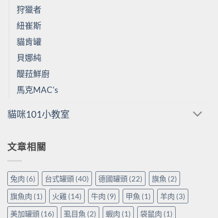
狩獵者
紐崔斯
貓肯罐
貝娜純
醍菈鮮廚
馬克MAC's
貓咪101小教室
文章相關
兔肉
(6)
台式罐頭
(40)
德國罐頭
(22)
旗魚
(2)
旗魚肉
(1)
火雞
(14)
牛肉
(9)
甲魚
(1)
羊肉
(3)
美加罐頭
(16)
虱目魚
(2)
蝦肉
(1)
袋鼠肉
(1)