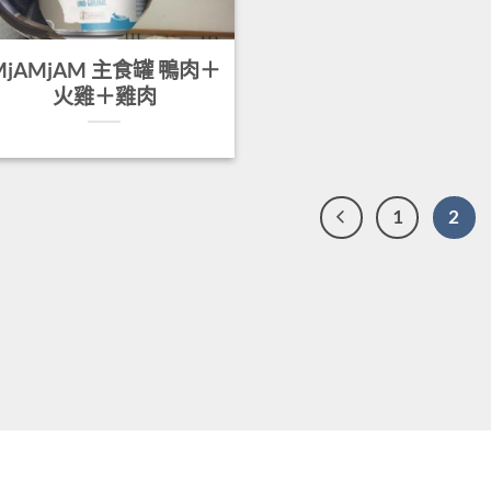
MjAMjAM 主食罐 鴨肉＋
火雞＋雞肉
1
2