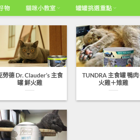
好物
貓咪小教室
罐罐挑選重點
勞德 Dr. Clauder’s 主食
TUNDRA 主食罐 鴨
罐 鮮火雞
火雞＋雉雞