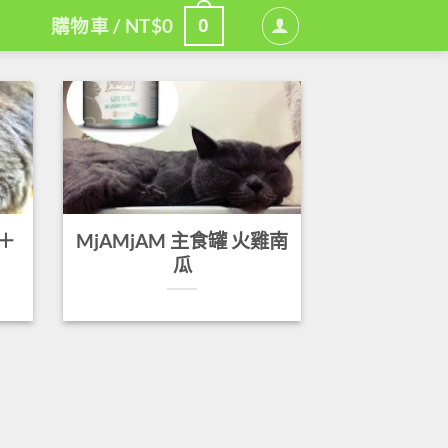
0
購物車 /
NT$
0
肉＋
MjAMjAM 主食罐 火雞南
瓜