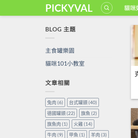
Skip
PICKYVAL
貓咪
to
content
BLOG 主題
主食罐樂園
貓咪101小教室
克
文章相關
兔肉
(6)
台式罐頭
(40)
德國罐頭
(22)
旗魚
(2)
旗魚肉
(1)
火雞
(14)
牛肉
(9)
甲魚
(1)
羊肉
(3)