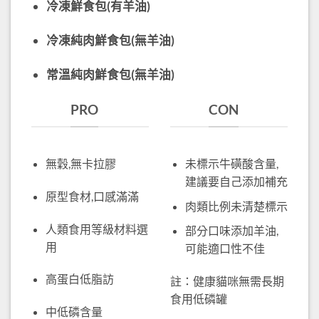
冷凍鮮食包(有羊油)
冷凍純肉鮮食包(無羊油)
常溫純肉鮮食包(無羊油)
PRO
CON
無穀,無卡拉膠
未標示牛磺酸含量,
建議要自己添加補充
原型食材,口感滿滿
肉類比例未清楚標示
人類食用等級材料選
部分口味添加羊油,
用
可能適口性不佳
高蛋白低脂訪
註：健康貓咪無需長期
食用低磷罐
中低磷含量