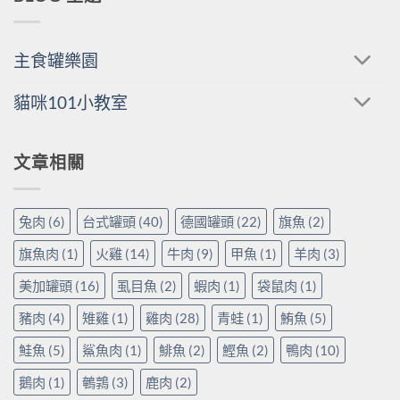
主食罐樂園
貓咪101小教室
文章相關
兔肉
(6)
台式罐頭
(40)
德國罐頭
(22)
旗魚
(2)
旗魚肉
(1)
火雞
(14)
牛肉
(9)
甲魚
(1)
羊肉
(3)
美加罐頭
(16)
虱目魚
(2)
蝦肉
(1)
袋鼠肉
(1)
豬肉
(4)
雉雞
(1)
雞肉
(28)
青蛙
(1)
鮪魚
(5)
鮭魚
(5)
鯊魚肉
(1)
鯡魚
(2)
鰹魚
(2)
鴨肉
(10)
鵝肉
(1)
鵪鶉
(3)
鹿肉
(2)