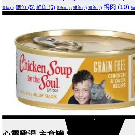
鴨肉
(10)
鮪魚
(5)
鮭魚
(5)
鯡魚
(2)
鰹魚
(2)
青蛙
(1)
鯊魚肉
(1)
鵝
心靈雞湯 主食罐 無穀家禽