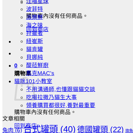
汪喵星球
波菲特
購物車內沒有任何商品。
派樂鮮
海之味
回到商店
狩獵者
紐崔斯
貓肯罐
貝娜純
醍菈鮮廚
0
馬克MAC's
購物車
貓咪101小教室
不用溝通師,也懂跟貓貓交談
吃喝拉撒乃貓生大事
領養購買都很好,養對最重要
購物車內沒有任何商品。
文章相關
回到商店
台式罐頭
(40)
德國罐頭
(22)
兔肉
(6)
旗魚