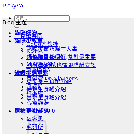
Skip
PickyVal
to
content
搜
Blog 主題
尋
貓咪好物
關
主食罐樂園
貓咪小教室
鍵
CoCo肉醬拌
吃喝拉撒乃貓生大事
KOHA
字:
領養購買都很好,養對最重要
Little Big Paw
MjAMMjAM
不用溝通師,也懂跟貓貓交談
TUNDRA
罐罐挑選重點
克勞德 Dr. Clauder's
英美系主食罐介紹
凡諦斯
德系主食罐介紹
妙樂貓
台系主食罐介紹
心靈雞湯
怪獸部落
購物車 /
NT$
0
0
每客思
毛研所