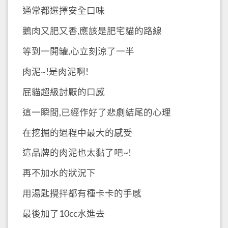
通常都選擇安全口味
鵝肉又肥又香,應該是肥宅貓的路線
等到一開罐,心立刻涼了一半
肉泥~!是肉泥啊!
屁貓超級討厭的口感
這一瞬間,已經作好了悲劇結尾的心理
在挖掘的過程中最大的感受
這品牌的肉泥也太黏了吧~!
再不加水的狀況下
用湯匙攪拌都有種卡卡的手感
最後加了10cc水進去