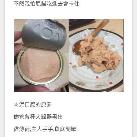
不然我怕屁貓吃進去會卡住
肉泥口感的原罪
儘管各種大殺器盡出
貓薄荷,主人手手,魚底副罐