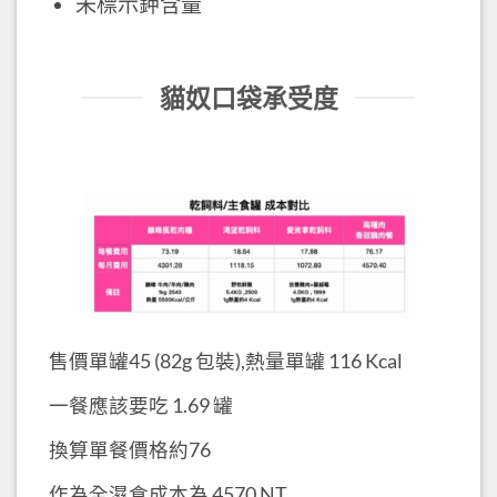
未標示鉀含量
貓奴口袋承受度
售價單罐45 (82g 包裝),熱量單罐 116 Kcal
一餐應該要吃 1.69 罐
換算單餐價格約76
作為全濕食成本為 4570 NT