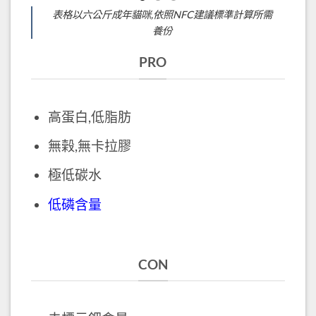
表格以六公斤成年貓咪,依照NFC建議標準計算所需
養份
PRO
高蛋白,低脂肪
無榖,無卡拉膠
極低碳水
低磷含量
CON