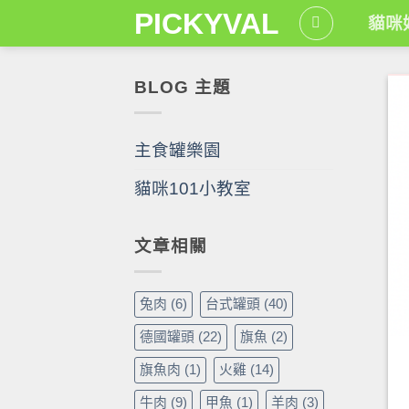
Skip
PICKYVAL
貓咪
to
content
BLOG 主題
主食罐樂園
貓咪101小教室
文章相關
兔肉
(6)
台式罐頭
(40)
德國罐頭
(22)
旗魚
(2)
旗魚肉
(1)
火雞
(14)
牛肉
(9)
甲魚
(1)
羊肉
(3)