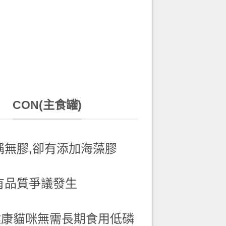
CON(主食罐)
稱無膠,卻有添加海藻膠
有品質爭議發生
健康貓咪無需長期食用低磷