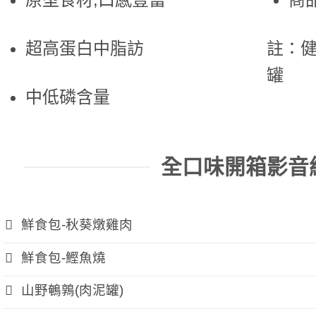
超高蛋白中脂訪
註：
罐
中低磷含量
全口味開箱影音
鮮食包-秋葵燉雞肉
鮮食包-鰹魚燒
山野鵪鶉(肉泥罐)