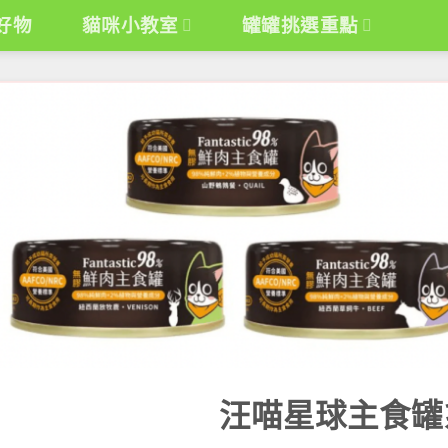
好物
貓咪小教室
罐罐挑選重點
汪喵星球主食罐