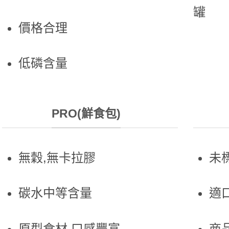
罐
價格合理
低磷含量
PRO(鮮食包)
無穀,無卡拉膠
未
碳水中等含量
適
原型食材,口感豐富
商