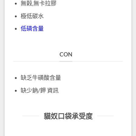
無榖,無卡拉膠
極低碳水
低磷含量
CON
缺乏牛磺酸含量
缺少鈉/鉀 資訊
貓奴口袋承受度