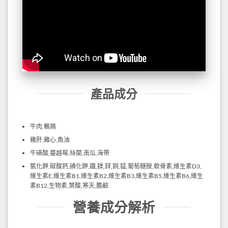
產品成分
牛肉,鵪鶉
雞肝,雞心,魚油
牛磺酸,蔓越莓,絲蘭,南瓜,海帶
氯化鉀,碳酸鈣,碘化鉀,鐵,鎂,鋅,銅,錳,葡萄糖胺,軟骨素,維生素D3,
維生素E,維生素B1,維生素B2,維生素B3,維生素B5,維生素B6,維生
素B12,生物素,葉酸,寒天,膽鹼
營養成分解析