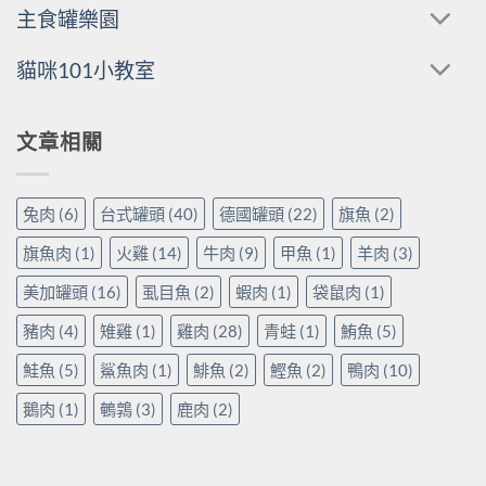
主食罐樂園
貓咪101小教室
文章相關
兔肉
(6)
台式罐頭
(40)
德國罐頭
(22)
旗魚
(2)
旗魚肉
(1)
火雞
(14)
牛肉
(9)
甲魚
(1)
羊肉
(3)
美加罐頭
(16)
虱目魚
(2)
蝦肉
(1)
袋鼠肉
(1)
豬肉
(4)
雉雞
(1)
雞肉
(28)
青蛙
(1)
鮪魚
(5)
鮭魚
(5)
鯊魚肉
(1)
鯡魚
(2)
鰹魚
(2)
鴨肉
(10)
鵝肉
(1)
鵪鶉
(3)
鹿肉
(2)