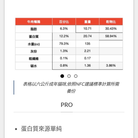
波菲特主食罐 牛肉鵪鶉
表格以六公斤成年貓咪,依照NFC建議標準計算所需
養份
PRO
蛋白質來源單純