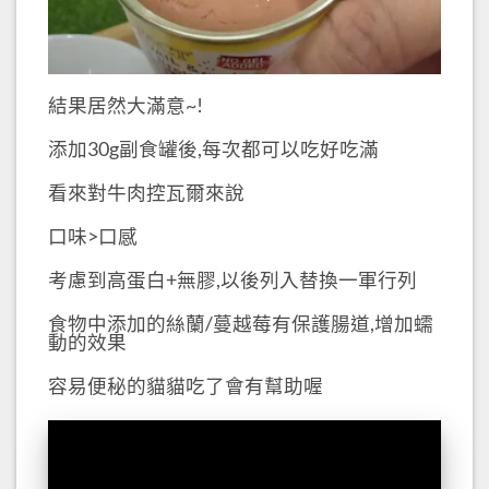
結果居然大滿意~!
添加30g副食罐後,每次都可以吃好吃滿
看來對牛肉控瓦爾來說
口味>口感
考慮到高蛋白+無膠,以後列入替換一軍行列
食物中添加的絲蘭/蔓越莓有保護腸道,增加蠕
動的效果
容易便秘的貓貓吃了會有幫助喔