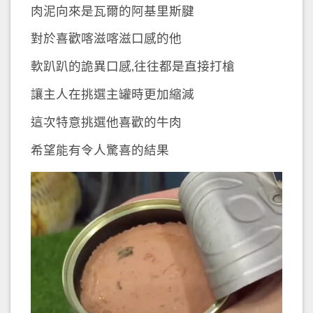
肉泥向來是瓦爾的阿基里斯腱
對於喜歡喀滋喀滋口感的他
軟趴趴的詭異口感,往往都是直接打槍
讓主人在挑選主罐時更加縮減
這次特意挑選他喜歡的牛肉
希望能有令人驚喜的結果