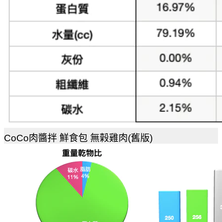
CoCo肉醬拌 鮮食包 無榖雞肉(舊版)