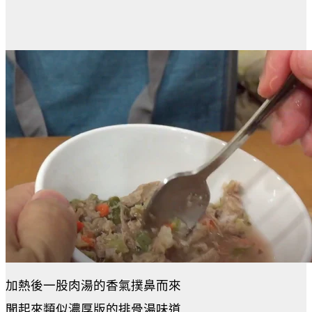
加熱後一股肉湯的香氣撲鼻而來
聞起來類似濃厚版的排骨湯味道