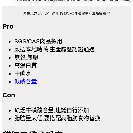
表格以六公斤成年貓咪,依照NFC建議標準計算所需養份
Pro
SGS/CAS肉品採用
嚴選本地時蔬,生產履歷認證通過
無穀,無膠
高蛋白質
中碳水
低磷含量
Con
缺乏牛磺酸含量,建議自行添加
脂肪量太低,要搭配高脂肪食物替換