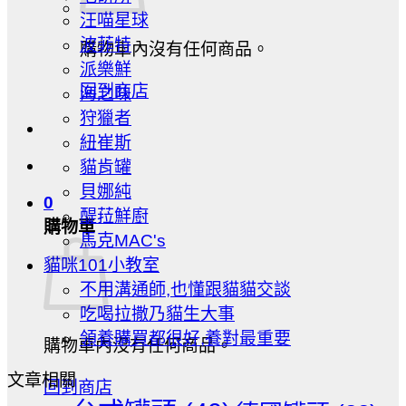
汪喵星球
波菲特
購物車內沒有任何商品。
派樂鮮
回到商店
海之味
狩獵者
紐崔斯
貓肯罐
貝娜純
0
醍菈鮮廚
購物車
馬克MAC's
貓咪101小教室
不用溝通師,也懂跟貓貓交談
吃喝拉撒乃貓生大事
領養購買都很好,養對最重要
購物車內沒有任何商品。
文章相關
回到商店