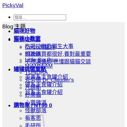
Skip
PickyVal
to
content
搜
尋
Blog 主題
貓咪好物
關
貓咪小教室
主食罐樂園
鍵
吃喝拉撒乃貓生大事
CoCo肉醬拌
字:
KOHA
領養購買都很好,養對最重要
Little Big Paw
不用溝通師,也懂跟貓貓交談
MjAMMjAM
罐罐挑選重點
TUNDRA
英美系主食罐介紹
克勞德 Dr. Clauder's
德系主食罐介紹
凡諦斯
台系主食罐介紹
妙樂貓
心靈雞湯
購物車 /
NT$
0
0
怪獸部落
每客思
毛研所