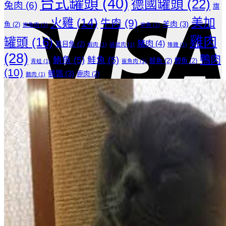
台式罐頭
(40)
德國罐頭
(22)
兔肉
(6)
旗
美加
火雞
(14)
牛肉
(9)
羊肉
(3)
魚
(2)
旗魚肉
(1)
甲魚
(1)
雞肉
罐頭
(16)
豬肉
(4)
虱目魚
(2)
蝦肉
(1)
袋鼠肉
(1)
雉雞
(1)
(28)
鴨肉
鮪魚
(5)
鮭魚
(5)
鯡魚
(2)
鰹魚
(2)
青蛙
(1)
鯊魚肉
(1)
(10)
鵪鶉
(3)
鹿肉
(2)
鵝肉
(1)
T