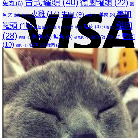
台式罐頭
(40)
德國罐頭
(22)
兔肉
(6)
旗
美加
火雞
(14)
牛肉
(9)
羊肉
(3)
魚
(2)
旗魚肉
(1)
甲魚
(1)
雞肉
罐頭
(16)
豬肉
(4)
虱目魚
(2)
蝦肉
(1)
袋鼠肉
(1)
雉雞
(1)
(28)
鴨肉
鮪魚
(5)
鮭魚
(5)
鯡魚
(2)
鰹魚
(2)
青蛙
(1)
鯊魚肉
(1)
(10)
鵪鶉
(3)
鹿肉
(2)
鵝肉
(1)
T