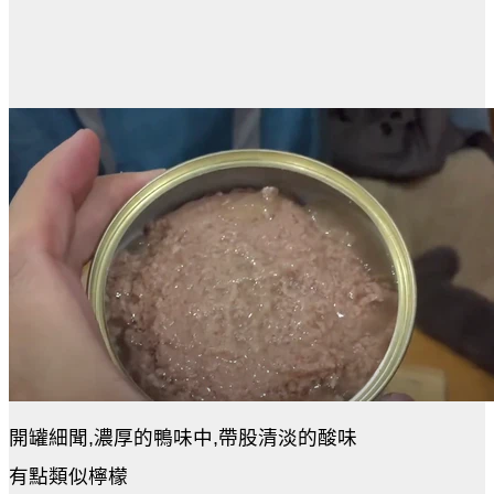
開罐細聞,濃厚的鴨味中,帶股清淡的酸味
有點類似檸檬