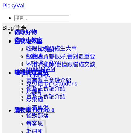
Skip
PickyVal
to
content
搜
尋
Blog 主題
貓咪好物
關
貓咪小教室
主食罐樂園
鍵
吃喝拉撒乃貓生大事
CoCo肉醬拌
字:
KOHA
領養購買都很好,養對最重要
Little Big Paw
不用溝通師,也懂跟貓貓交談
MjAMMjAM
罐罐挑選重點
TUNDRA
英美系主食罐介紹
克勞德 Dr. Clauder's
德系主食罐介紹
凡諦斯
台系主食罐介紹
妙樂貓
心靈雞湯
購物車 /
NT$
0
0
怪獸部落
每客思
毛研所