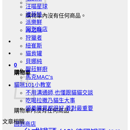
汪喵星球
波菲特
購物車內沒有任何商品。
派樂鮮
回到商店
海之味
狩獵者
紐崔斯
貓肯罐
貝娜純
0
醍菈鮮廚
購物車
馬克MAC's
貓咪101小教室
不用溝通師,也懂跟貓貓交談
吃喝拉撒乃貓生大事
領養購買都很好,養對最重要
購物車內沒有任何商品。
文章相關
回到商店