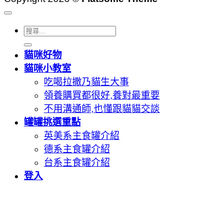
搜
尋
貓咪好物
關
貓咪小教室
鍵
吃喝拉撒乃貓生大事
字:
領養購買都很好,養對最重要
不用溝通師,也懂跟貓貓交談
罐罐挑選重點
英美系主食罐介紹
德系主食罐介紹
台系主食罐介紹
登入