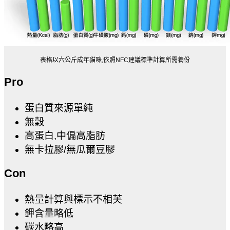
表格以六公斤成年貓咪,依照NFC建議標準計算所需養份
Pro
蛋白質來源單純
無穀
高蛋白,中偏高脂肪
無卡拉膠/無瓜爾豆膠
Con
熱量計算與標示不相芙
鉀含量略低
碳水略高