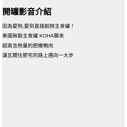
開罐影音介紹
因為愛狗,愛到直接創辦主食罐！
美國無穀主食罐 KOHA襲來
超高含熱量的肥嫩鴨肉
讓瓦爾往肥宅的路上邁向一大步