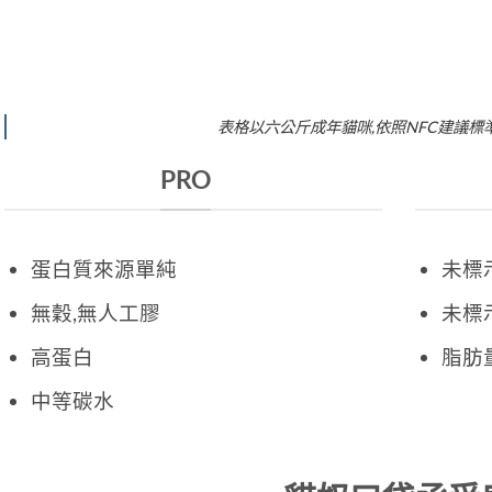
表格以六公斤成年貓咪,依照NFC建議標
PRO
蛋白質來源單純
未標
無穀,無人工膠
未標
高蛋白
脂肪
中等碳水