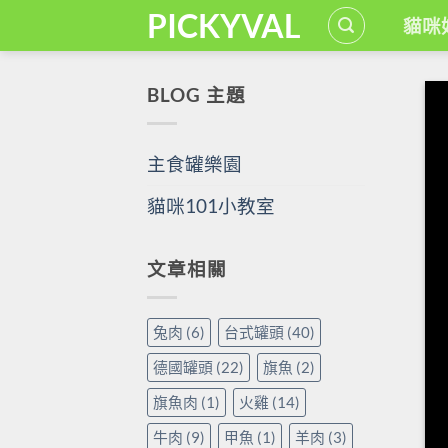
Skip
PICKYVAL
貓咪
to
content
BLOG 主題
主食罐樂園
貓咪101小教室
文章相關
兔肉
(6)
台式罐頭
(40)
德國罐頭
(22)
旗魚
(2)
旗魚肉
(1)
火雞
(14)
牛肉
(9)
甲魚
(1)
羊肉
(3)