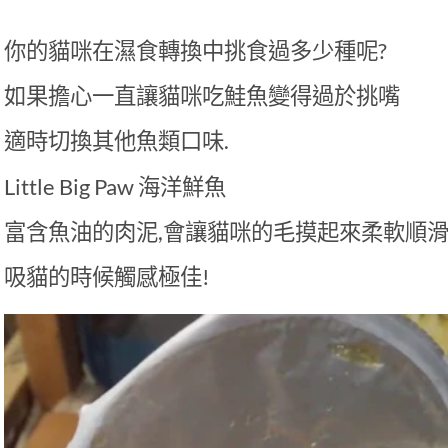
你的貓咪在濕食轉換中挑食過多少種呢?
如果擔心一直讓貓咪吃鮭魚變得過於挑嘴
適時切換其他魚類口味.
Little Big Paw 海洋鮮魚
富含魚油的肉泥,會讓貓咪的毛摸起來柔軟順
吸貓的時候觸感極佳!