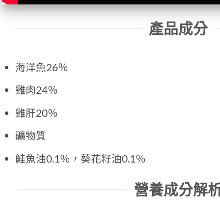
產品成分
海洋魚26％
雞肉24％
雞肝20％
礦物質
鮭魚油0.1％，葵花籽油0.1％
營養成分解