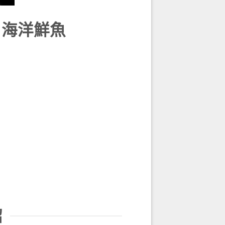
食罐 海洋鮮魚
紹