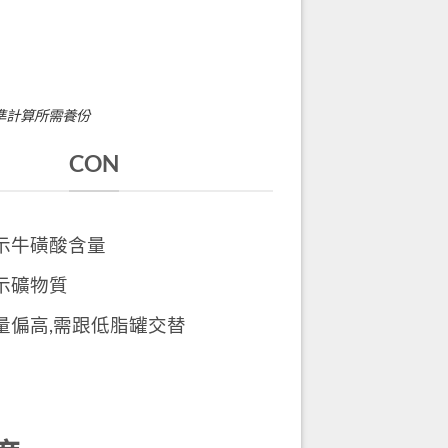
準計算所需養份
CON
示牛磺酸含量
示礦物質
量偏高,需跟低脂罐交替