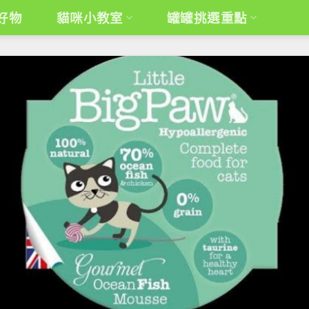
好物
貓咪小教室
罐罐挑選重點