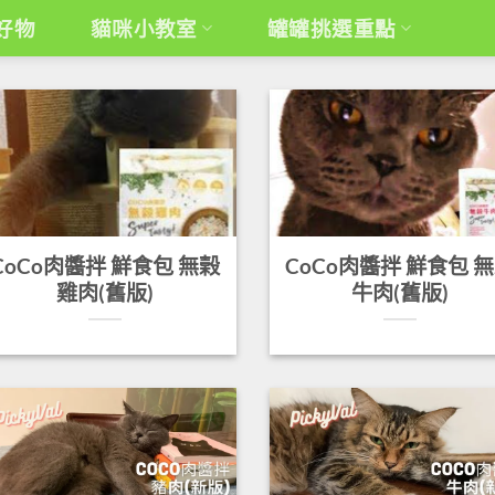
好物
貓咪小教室
罐罐挑選重點
CoCo肉醬拌 鮮食包 無榖
CoCo肉醬拌 鮮食包 
雞肉(舊版)
牛肉(舊版)