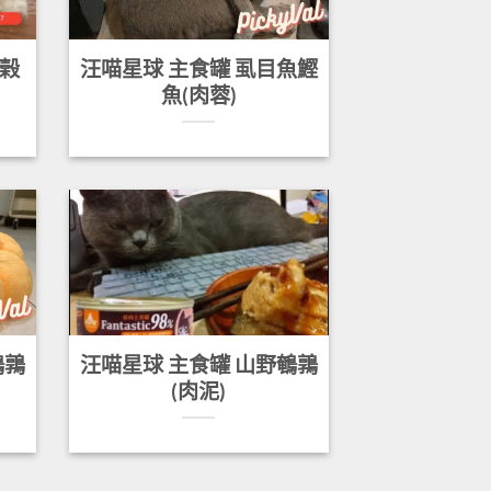
無榖
汪喵星球 主食罐 虱目魚鰹
魚(肉蓉)
鵪鶉
汪喵星球 主食罐 山野鵪鶉
(肉泥)