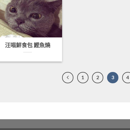
汪喵鮮食包 鰹魚燒
1
2
3
4