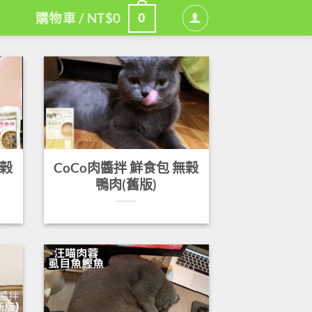
0
購物車 /
NT$
0
無榖
CoCo肉醬拌 鮮食包 無榖
鴨肉(舊版)