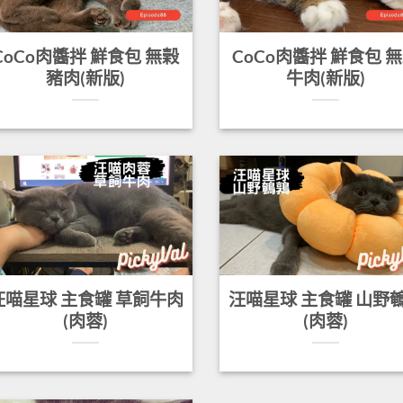
CoCo肉醬拌 鮮食包 無榖
CoCo肉醬拌 鮮食包 
豬肉(新版)
牛肉(新版)
汪喵星球 主食罐 草飼牛肉
汪喵星球 主食罐 山野
(肉蓉)
(肉蓉)