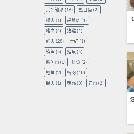
美加罐頭
(16)
虱目魚
(2)
蝦肉
(1)
袋鼠肉
(1)
豬肉
(4)
雉雞
(1)
雞肉
(28)
青蛙
(1)
鮪魚
(5)
鮭魚
(5)
鯊魚肉
(1)
鯡魚
(2)
鰹魚
(2)
鴨肉
(10)
鵝肉
(1)
鵪鶉
(3)
鹿肉
(2)