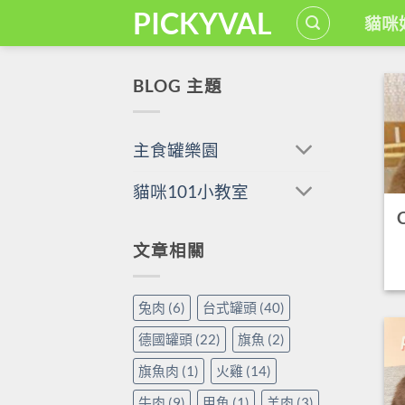
Skip
PICKYVAL
貓咪
to
content
BLOG 主題
主食罐樂園
貓咪101小教室
文章相關
兔肉
(6)
台式罐頭
(40)
德國罐頭
(22)
旗魚
(2)
旗魚肉
(1)
火雞
(14)
牛肉
(9)
甲魚
(1)
羊肉
(3)