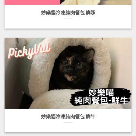
妙樂貓冷凍純肉餐包 鮮豚
妙樂貓冷凍純肉餐包 鮮牛