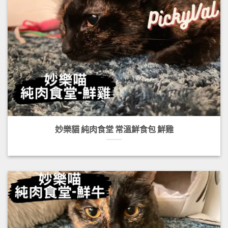
妙樂貓 純肉食堂 常溫鮮食包 鮮雞