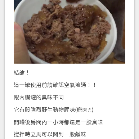
結論！
這一罐使用前請確認空氣流通！！
跟內臟罐的臭味不同
它有股強烈野生動物腥味(鹿肉?!)
開罐後房間內一小時都還是一股臭味
攪拌時立馬可以聞到一股鹹味