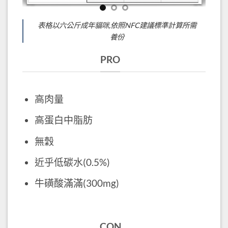
TUNDRA 主食罐 羊肉＋鹿肉
表格以六公斤成年貓咪,依照NFC建議標準計算所需
養份
PRO
高肉量
高蛋白中脂肪
無穀
近乎低碳水(0.5%)
牛磺酸滿滿(300mg)
CON