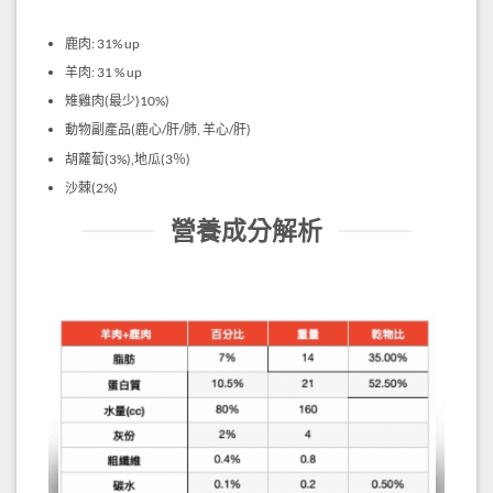
鹿肉
: 31% up
羊肉
: 31 % up
雉雞肉
(
最少
)10%)
動物副產品
(
鹿心
/
肝
/
肺
,
羊心
/
肝
)
胡蘿蔔
(3%),
地瓜
(3
％
)
沙棘
(2%)
營養成分解析