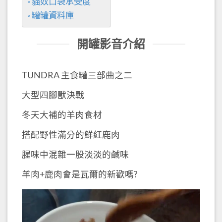
貓奴口袋承受度
罐罐資料庫
開罐影音介紹
TUNDRA 主食罐三部曲之二
大型四腳獸決戰
冬天大補的羊肉食材
搭配野性滿分的鮮紅鹿肉
腥味中混雜一股淡淡的鹹味
羊肉+鹿肉會是瓦爾的新歡嗎?